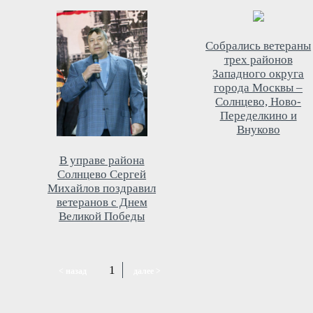
Собрались ветераны
трех районов
Западного округа
города Москвы –
Солнцево, Ново-
Переделкино и
Внуково
В управе района
Солнцево Сергей
Михайлов поздравил
ветеранов с Днем
Великой Победы
1
< назад
далее >