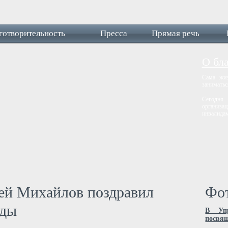
готворительность
Пресса
Прямая речь
О бл
Сама жиз
заниматьс
Сегодня
организац
инвалидам
гей Михайлов поздравил
Фот
еды
В Упр
посвя