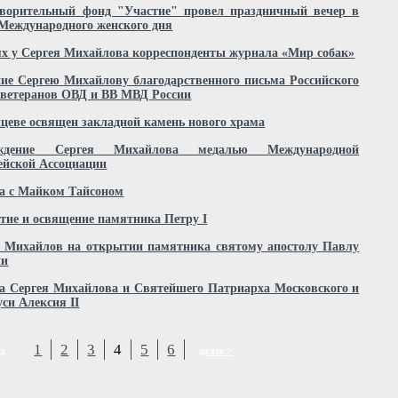
творительный фонд "Участие" провел праздничный вечер в
Международного женского дня
ях у Сергея Михайлова корреспонденты журнала «Мир собак»
ие Сергею Михайлову благодарственного письма Российского
 ветеранов ОВД и ВВ МВД России
цеве освящен закладной камень нового храма
аждение Сергея Михайлова медалью Международной
ейской Ассоциации
а с Майком Тайсоном
ие и освящение памятника Петру I
й Михайлов на открытии памятника святому апостолу Павлу
ии
а Сергея Михайлова и Святейшего Патриарха Московского и
уси Алексия II
1
2
3
4
5
6
ад
далее >