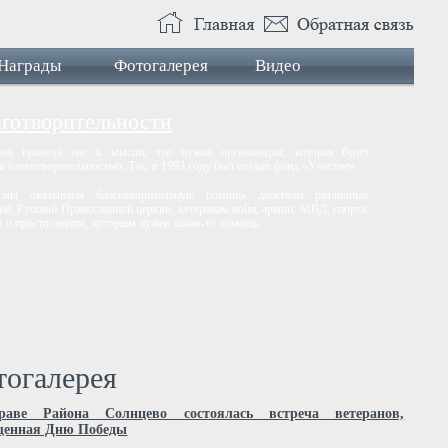
Награды
Фотогалерея
Видео
аготворительности
нь привела нас к мысли, что нужна организация, которая будет
я благотворительностью. Так, в 1993 году был создан фонд «Участие».
 мы оказываем благотворительную помощь десяткам различных
ий, Русской Православной церкви, ветеранам войн, армии, МВД, спорта,
 и просто людям, которым нужна какая-то помощь.
огалерея
аве Района Солнцево состоялась встреча ветеранов,
щенная Дню Победы