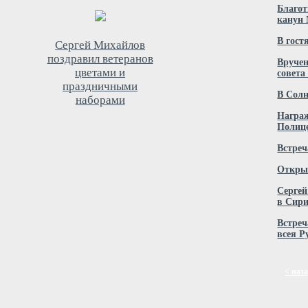
Благо
канун 
В гост
Сергей Михайлов
поздравил ветеранов
Вручен
цветами и
совета
праздничными
В Солн
наборами
Нагр
Полиц
Встреч
Открыт
Серге
в Сир
Встреч
всея Р
< наз