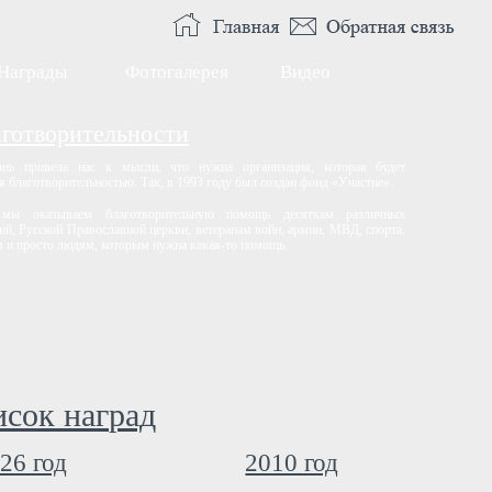
Награды
Фотогалерея
Видео
аготворительности
нь привела нас к мысли, что нужна организация, которая будет
я благотворительностью. Так, в 1993 году был создан фонд «Участие».
 мы оказываем благотворительную помощь десяткам различных
ий, Русской Православной церкви, ветеранам войн, армии, МВД, спорта,
 и просто людям, которым нужна какая-то помощь.
сок наград
26 год
2010 год