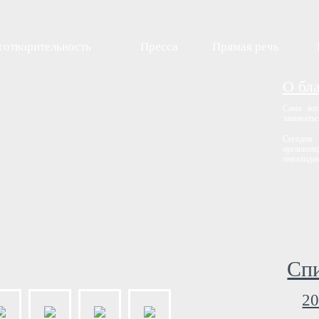
готворительность
Пресса
Прямая речь
О бл
Сама жиз
заниматьс
Сегодня
организац
инвалидам
Спи
20