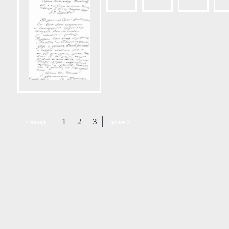
1
2
3
< назад
далее >