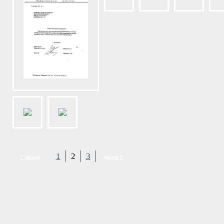
1
2
3
< назад
далее >